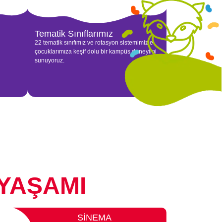
Tematik Sınıflarımız
22 tematik sınıfımız ve rotasyon sistemimizle
çocuklarımıza keşif dolu bir kampüs deneyimi
sunuyoruz.
YAŞAMI
SİNEMA