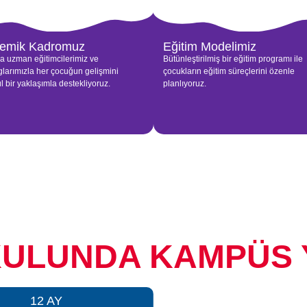
emik Kadromuz
Eğitim Modelimiz
a uzman eğitimcilerimiz ve
Bütünleştirilmiş bir eğitim programı ile
glarımızla her çocuğun gelişmini
çocukların eğitim süreçlerini özenle
l bir yaklaşımla destekliyoruz.
planlıyoruz.
ULUNDA KAMPÜS 
12 AY