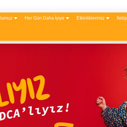
lumuz
Her Gün Daha İyiye
Etkinliklerimiz
İleti