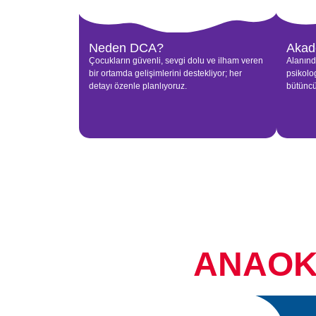
Neden DCA?
Akad
Çocukların güvenli, sevgi dolu ve ilham veren
Alanınd
bir ortamda gelişimlerini destekliyor; her
psikolo
detayı özenle planlıyoruz.
bütüncü
ANAOK