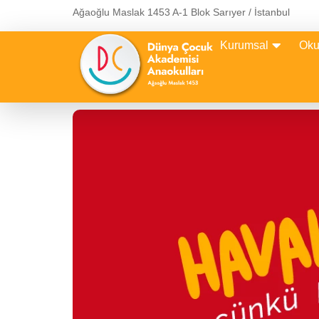
Ağaoğlu Maslak 1453 A-1 Blok Sarıyer / İstanbul
Kurumsal
Oku